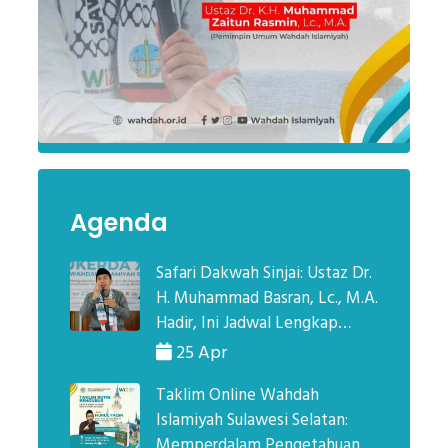
Agenda
Safari Dakwah Sinjai: Ustaz Dr.
H. Muhammad Basran, Lc., M.A.
Hadir, Ini Jadwal Lengkap
Kegiatannya!
25 Apr
Taklim Online Wahdah
Islamiyah Sulawesi Selatan:
Memperdalam Pengetahuan