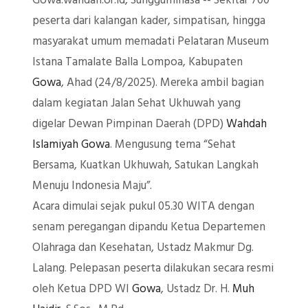
Gowa.wahdah.or.id, Sungguminasa -- Sekitar 700
peserta dari kalangan kader, simpatisan, hingga
masyarakat umum memadati Pelataran Museum
Istana Tamalate Balla Lompoa, Kabupaten
Gowa
, Ahad (24/8/2025). Mereka ambil bagian
dalam kegiatan Jalan Sehat Ukhuwah yang
digelar Dewan Pimpinan Daerah (DPD)
Wahdah
Islamiyah
Gowa
. Mengusung tema “Sehat
Bersama, Kuatkan Ukhuwah, Satukan Langkah
Menuju Indonesia Maju”.
Acara dimulai sejak pukul 05.30 WITA dengan
senam peregangan dipandu Ketua Departemen
Olahraga dan Kesehatan, Ustadz Makmur Dg.
Lalang. Pelepasan peserta dilakukan secara resmi
oleh Ketua DPD WI
Gowa
, Ustadz Dr. H.
Muh