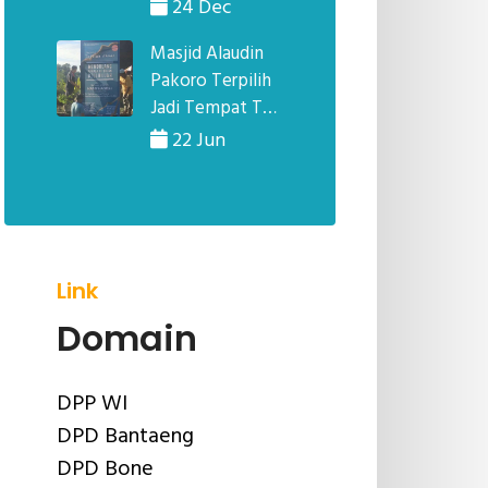
Sulawesi Selatan
24 Dec
Masjid Alaudin
Pakoro Terpilih
Jadi Tempat TA
Zulhijjah
22 Jun
Link
Domain
DPP WI
DPD Bantaeng
DPD Bone