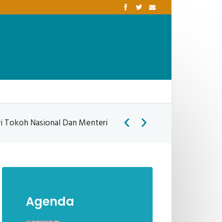
L
K
kuat Soliditas Kader Dakwah
Agenda