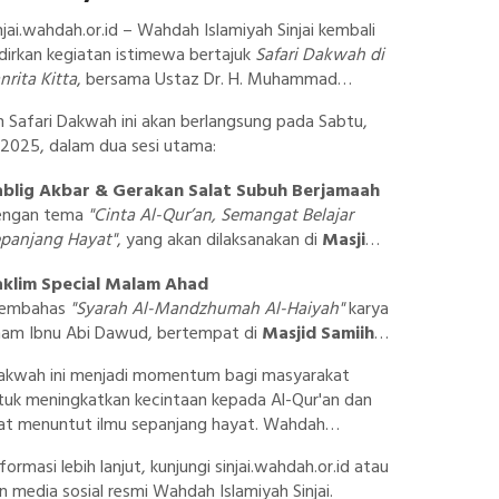
sinjai.wahdah.or.id – Wahdah Islamiyah Sinjai kembali
irkan kegiatan istimewa bertajuk
Safari Dakwah di
rita Kitta
, bersama Ustaz Dr. H. Muhammad
Lc., M.A., seorang alumnus S1 hingga S3 Universitas
n Safari Dakwah ini akan berlangsung pada Sabtu,
dinah, Kerajaan Saudi Arabia, dan dosen di IAI
 2025, dalam dua sesi utama:
akassar.
ablig Akbar & Gerakan Salat Subuh Berjamaah
engan tema
"Cinta Al-Qur’an, Semangat Belajar
panjang Hayat"
, yang akan dilaksanakan di
Masjid
gung Nujumul Ittihad
pada pukul
05.00–06.00
aklim Special Malam Ahad
ITA
.
embahas
"Syarah Al-Mandzhumah Al-Haiyah"
karya
am Ibnu Abi Dawud, bertempat di
Masjid Samiih
uhammadiyah Al-Almaai
, mulai pukul
18.15–21.00
Dakwah ini menjadi momentum bagi masyarakat
ITA
.
untuk meningkatkan kecintaan kepada Al-Qur'an dan
t menuntut ilmu sepanjang hayat. Wahdah
h Sinjai mengajak seluruh kaum Muslimin untuk
formasi lebih lanjut, kunjungi
sinjai.wahdah.or.id
atau
iri dan meramaikan acara ini.
un media sosial resmi Wahdah Islamiyah Sinjai.