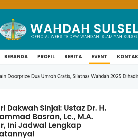
WAHDAH SULSE
OFFICIAL WEBSITE DPW WAHDAH ISLAMIYAH SULSEL
BERANDA
PROFIL
BERITA
EVENT
KONTA
h Islamiyah Luwu Timur Gelar Pengukuhan Dan Upgrading, Per
ri Dakwah Sinjai: Ustaz Dr. H.
mmad Basran, Lc., M.A.
r, Ini Jadwal Lengkap
iatannya!