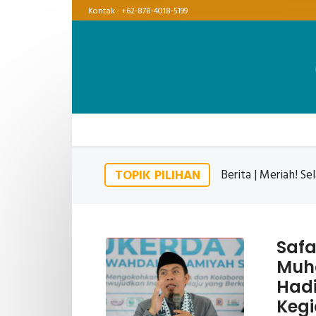
Kontak :
+62-878-4018-5199
Berita | Dpd Wahda
TOPIK PILIHAN
Safa
Muha
Hadi
Keg