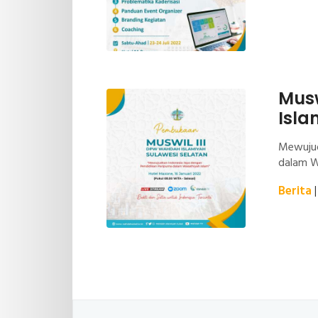
Musw
Isla
Mewujud
dalam W
Berita