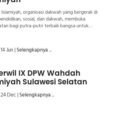
Islamiyah, organisasi dakwah yang bergerak di
pendidikan, sosial, dan dakwah, membuka
tan bagi putra-putri terbaik bangsa untuk
ng menjadi Dai Utusan Wahdah Islamiyah.
| 14 Jun
|
Selengkapnya ...
erwil IX DPW Wahdah
miyah Sulawesi Selatan
| 24 Dec
|
Selengkapnya ...