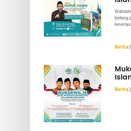
Wahdah 
bidang 
kesempa
bergabu
Berita
Muk
Isla
Berita