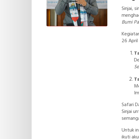
Sinjai, 
menghad
Bumi Pan
Basran, 
Kegiata
Islam Ma
26 April
STIBA M
T
D
Se
A
T
W
M
Im
M
Safari 
W
Sinjai 
semanga
Islamiya
Untuk in
menghad
ikuti ak