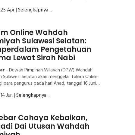
| 25 Apr
|
Selengkapnya ...
lim Online Wahdah
miyah Sulawesi Selatan:
perdalam Pengetahuan
a Lewat Sirah Nabi
sar
- Dewan Pimpinan Wilayah (DPW) Wahdah
h Sulawesi Selatan akan menggelar Taklim Online
gi para pengurus pada hari Ahad, tanggal 16 Juni
cara ini bertujuan untuk memperdalam pengetahuan
| 14 Jun
|
Selengkapnya ...
erta mempererat silaturahmi antar anggota.
ebar Cahaya Kebaikan,
jadi Dai Utusan Wahdah
miyah