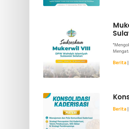
Muke
Sula
"Mengok
Mengata
Berita
Kons
Berita