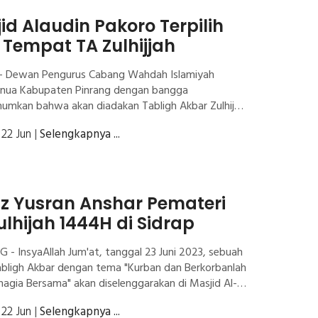
id Alaudin Pakoro Terpilih
 Tempat TA Zulhijjah
 - Dewan Pengurus Cabang Wahdah Islamiyah
ua Kabupaten Pinrang dengan bangga
mkan bahwa akan diadakan Tabligh Akbar Zulhijah
d Alaudin Pakoro. Acara ini direncanakan akan
| 22 Jun
|
Selengkapnya ...
akan pada InsyaAllah hari Jumat, tanggal 23 Zulhijah
etelah shalat Ashar.
z Yusran Anshar Pemateri
ulhijah 1444H di Sidrap
 - InsyaAllah Jum'at, tanggal 23 Juni 2023, sebuah
abligh Akbar dengan tema "Kurban dan Berkorbanlah
hagia Bersama" akan diselenggarakan di Masjid Al-
Rappang, markaz dakwah DPD Wahdah Islamiyah
| 22 Jun
|
Selengkapnya ...