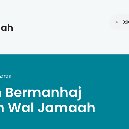
dah
hatan
m Bermanhaj
h Wal Jamaah