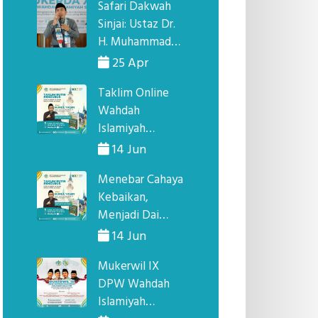
Safari Dakwah
Sinjai: Ustaz Dr.
H. Muhammad
Basran, Lc., M.A.
25 Apr
Hadir, Ini Jadwal
Taklim Online
Lengkap
Wahdah
Kegiatannya!
Islamiyah
Sulawesi Selatan:
14 Jun
Memperdalam
Menebar Cahaya
Pengetahuan
Kebaikan,
Agama Lewat
Menjadi Dai
Sirah Nabi
Utusan Wahdah
14 Jun
Islamiyah
Mukerwil IX
DPW Wahdah
Islamiyah