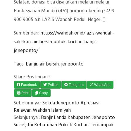
Selatan, donasi bisa disalurkan melalui melalui
Bank Syariah Mandiri (451) nomor rekening : 499
900 9005 a.n LAZIS Wahdah Peduli Negeri.[]
Sumber dari:
https://wahdah.or.id/lazis-wahdah-
salurkan-air-bersih-untuk-korban-banjir-
jeneponto/
Tags:
banjir
,
air bersih
,
jeneponto
Share Postingan :
Facebook
Twitter
Telegram
WhatsApp
Print
Copy
Sebelumnya :
Sekda Jeneponto Apresiasi
Relawan Wahdah Islamiyah
Selanjutnya :
Banjir Landa Kabupaten Jeneponto
Sulsel, Ini Kebutuhan Pokok Korban Terdampak